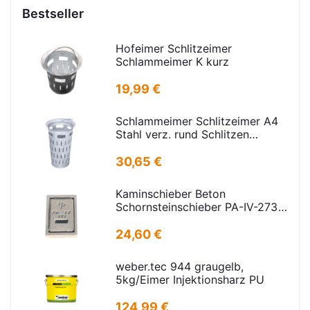
Bestseller
Hofeimer Schlitzeimer
Schlammeimer K kurz
19,99 €
Schlammeimer Schlitzeimer A4
Stahl verz. rund Schlitzen
H=600mm D=385mm
30,65 €
Kaminschieber Beton
Schornsteinschieber PA-IV-273
Rahmenmaß: 21x30cm Deckel:
16,5x24,5cm
24,60 €
weber.tec 944 graugelb,
5kg/Eimer Injektionsharz PU
124,99 €