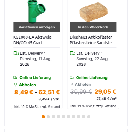
In den Warenkorb
In den Warenkorb
Diephaus Antikpflaster
KGB Bogen DN/OD 125
HT
Pflastersteine Sandstein
30 Grad
87
14x14x7
Est. Delivery :
Est. Delivery :
Samstag, 22 Aug,
Dienstag, 11 Aug,
2026
2026
Online Lieferung
Online Lieferung
Abholen
Abholen
30,99 €
29,05 €
 €
22,02 €
4,62 €
27,45 € /m²
tk.
4,62 € / Stk.
inkl. 19 % MwSt. zzgl. Versand
and
inkl. 19 % MwSt. zzgl. Versand
in
1
2
3
4
5
6
7
8
9
10