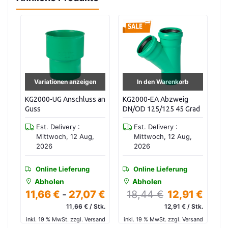
Variationen anzeigen
In den Warenkorb
KG2000-UG Anschluss an
KG2000-EA Abzweig
KG
Guss
DN/OD 125/125 45 Grad
D
Est. Delivery :
Est. Delivery :
Mittwoch, 12 Aug,
Mittwoch, 12 Aug,
2026
2026
Online Lieferung
Online Lieferung
Abholen
Abholen
 €
11,66 €
-
27,07 €
18,44 €
12,91 €
tk.
11,66 € / Stk.
12,91 € / Stk.
and
inkl. 19 % MwSt. zzgl. Versand
inkl. 19 % MwSt. zzgl. Versand
in