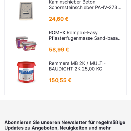
Kaminschieber Beton
Schornsteinschieber PA-IV-273
Rahmenmaß: 21x30cm Deckel:
16,5x24,5cm
24,60 €
ROMEX Rompox-Easy
Pflasterfugenmasse Sand-basalt
25kg
58,99 €
Remmers MB 2K / MULTI-
BAUDICHT 2K 25,00 KG
150,55 €
Abonnieren Sie unseren Newsletter für regelmäßige
Updates zu Angeboten, Neuigkeiten und mehr