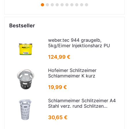
1
2
3
4
5
6
7
8
9
10
Bestseller
weber.tec 944 graugelb,
5kg/Eimer Injektionsharz PU
124,99 €
Hofeimer Schlitzeimer
Schlammeimer K kurz
19,99 €
Schlammeimer Schlitzeimer A4
Stahl verz. rund Schlitzen
H=600mm D=385mm
30,65 €