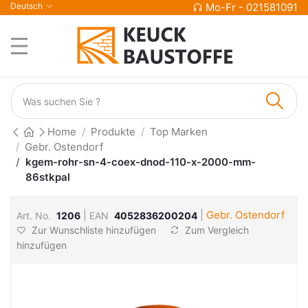
Deutsch
Mo-Fr - 021581091
Home
Produkte
Top Marken
Gebr. Ostendorf
kgem-rohr-sn-4-coex-dnod-110-x-2000-mm-
86stkpal
|
|
Gebr. Ostendorf
Art. No.
1206
EAN
4052836200204
Zur Wunschliste hinzufügen
Zum Vergleich
hinzufügen