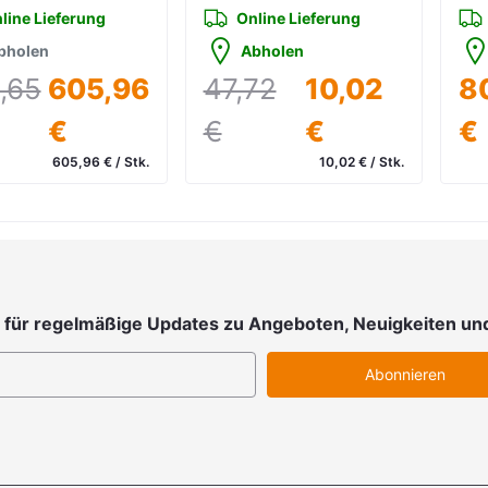
line Lieferung
Online Lieferung
bholen
Abholen
,65
605,96
47,72
10,02
8
€
€
€
€
605,96 € / Stk.
10,02 € / Stk.
 19 % MwSt. zzgl. Versand
inkl. 19 % MwSt. zzgl. Versand
in
 für regelmäßige Updates zu Angeboten, Neuigkeiten un
Abonnieren