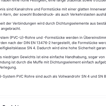
haben eine hohe Festigkeit, eine lange Stabilität sowie trotzde
nis sind Kanalrohre und Formstücke mit einer glatten Innenwand
en Kern, der sowohl Bodendruck- als auch Verkehrslasten aushäl
heit der Verbindungen wird durch Dichtungselemente aus bestän
 angebracht.
stem (PVC-U)-Rohre und -Formstücke werden in Übereinstimmu
den nach der DIN EN 13476-2 hergestellt, die Formstücke werd
eifigkeitsklasse SN 4. Dadurch wird eine hohe Sicherheit garant
 niedrigen Gewichts ist eine einfache Handhabung, sogar von R
ndung ist durch die Muffe mit Dichtungselement einfach aufgeb
Verlegung.
-System PVC Rohre sind auch als Vollwandrohr SN 4 und SN 8