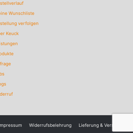
stellverlauf
ine Wunschliste
stellung verfolgen
er Keuck
istungen
odukte
frage
bs
ogs
derruf
Impressum
Widerrufsbelehrung
Lieferung & Versand