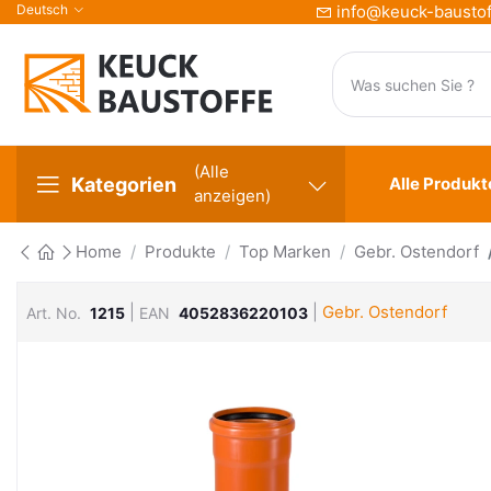
Deutsch
info@keuck-baustof
(Alle
Kategorien
Alle Produkt
anzeigen)
Home
Produkte
Top Marken
Gebr. Ostendorf
|
|
Gebr. Ostendorf
Art. No.
1215
EAN
4052836220103