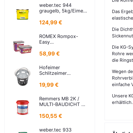
Die Rohre 
weber.tec 944
graugelb, 5kg/Eimer
Das Ergeb
Injektionsharz PU
elastisch
124,99 €
Die Dicht
Sickennut
ROMEX Rompox-
Easy
Die KG-Sy
Pflasterfugenmasse
Sand-basalt 25kg
58,99 €
Rohre wer
die Ringst
Hofeimer
Wegen des
Schlitzeimer
Rohrverbi
Schlammeimer K
kurz
19,99 €
einfache 
Unsere KG
Remmers MB 2K /
erhältlich.
MULTI-BAUDICHT 2K
25,00 KG
150,55 €
weber.tec 933