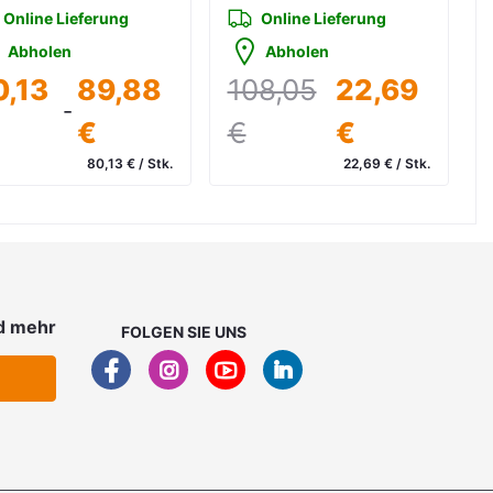
Online Lieferung
Online Lieferung
Abholen
Abholen
0,13
89,88
108,05
22,69
-
€
€
€
80,13 € / Stk.
22,69 € / Stk.
kl. 19 % MwSt. zzgl. Versand
inkl. 19 % MwSt. zzgl. Versand
d mehr
FOLGEN SIE UNS