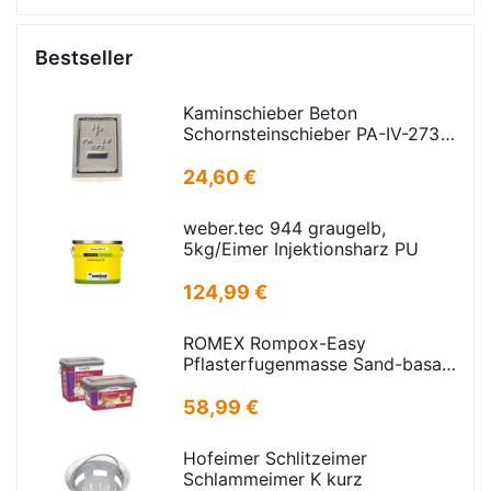
Bestseller
Kaminschieber Beton
Schornsteinschieber PA-IV-273
Rahmenmaß: 21x30cm Deckel:
16,5x24,5cm
24,60 €
weber.tec 944 graugelb,
5kg/Eimer Injektionsharz PU
124,99 €
ROMEX Rompox-Easy
Pflasterfugenmasse Sand-basalt
25kg
58,99 €
Hofeimer Schlitzeimer
Schlammeimer K kurz