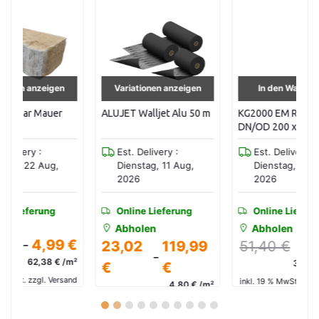
Variationen anzeigen
In den Warenkorb
ALUJET Walljet Alu 50 m
KG2000 EM Rohr SN 10
Sc
DN/OD 200 x 2000 mm
Gr
(25stk/Pal)
( 
Est. Delivery :
Est. Delivery :
Dienstag, 11 Aug,
Dienstag, 11 Aug,
2026
2026
Online Lieferung
Online Lieferung
Abholen
Abholen
 €
23,02
119,99
51,40 €
35,98 €
-
/m²
35,98 € / Stk.
€
€
and
inkl. 19 % MwSt. zzgl. Versand
in
4,80 € /m²
inkl. 19 % MwSt. zzgl. Versand
1
2
3
4
5
6
7
8
9
10