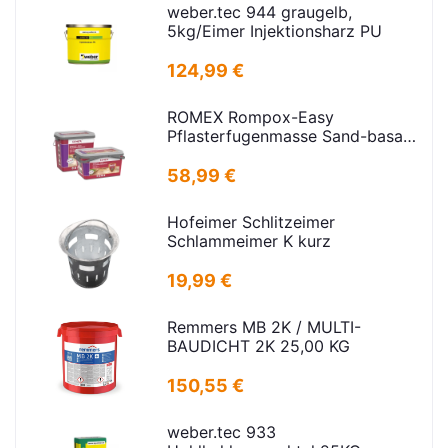
weber.tec 944 graugelb,
5kg/Eimer Injektionsharz PU
124,99 €
ROMEX Rompox-Easy
Pflasterfugenmasse Sand-basalt
25kg
58,99 €
Hofeimer Schlitzeimer
Schlammeimer K kurz
19,99 €
Remmers MB 2K / MULTI-
BAUDICHT 2K 25,00 KG
150,55 €
weber.tec 933