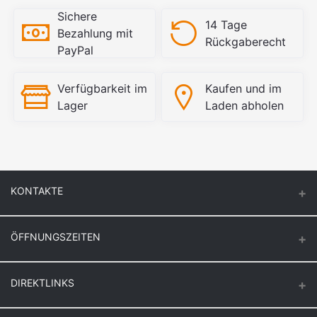
Sichere
14 Tage
Bezahlung mit
Rückgaberecht
PayPal
Verfügbarkeit im
Kaufen und im
Lager
Laden abholen
KONTAKTE
ÖFFNUNGSZEITEN
Keuck Baustoff GmbH & Co.KG.
Montag – Donnerstag
DIREKTLINKS
Butzenstr. 39
6:30 – 16:30
47918 Tönisvorst
Freitag