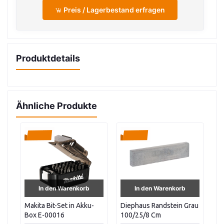
Preis / Lagerbestand erfragen
Produktdetails
Ähnliche Produkte
In den Warenkorb
In den Warenkorb
Makita Bit-Set in Akku-
Diephaus Randstein Grau
KG
in
Box E-00016
100/25/8 Cm