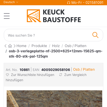
Deutsch
Mo-Fr - 021581091
Home
Produkte
Holz
Osb / Platten
osb-3-verlegeplatte-nf-2500x625x12mm-15625-qm-
stk-80-stk-pal-125qm
|
|
Osb / Platten
Art. No.
10861
EAN
4005029058106
Zur Wunschliste hinzufügen
Zum Vergleich
hinzufügen