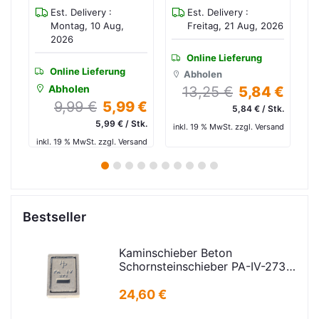
Est. Delivery :
Est. Delivery :
026
Montag, 10 Aug,
Freitag, 21 Aug, 2026
2026
Online Lieferung
Online Lieferung
Abholen
Abholen
 €
13,25 €
5,84 €
9,99 €
5,99 €
3
/m²
5,84 € / Stk.
5,99 € / Stk.
€
and
inkl. 19 % MwSt. zzgl. Versand
inkl. 19 % MwSt. zzgl. Versand
in
1
2
3
4
5
6
7
8
9
10
Bestseller
Kaminschieber Beton
Schornsteinschieber PA-IV-273
Rahmenmaß: 21x30cm Deckel:
16,5x24,5cm
24,60 €