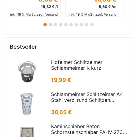
3,17 € /m²
 /l
5,60 € /m
inkl. 19 % MwSt. zzgl. Versand
and
inkl. 19 % MwSt. zzgl. Versand
in
1
2
3
4
5
6
7
8
9
10
Bestseller
Hofeimer Schlitzeimer
Schlammeimer K kurz
19,99 €
Schlammeimer Schlitzeimer A4
Stahl verz. rund Schlitzen
H=600mm D=385mm
30,65 €
Kaminschieber Beton
Schornsteinschieber PA-IV-273