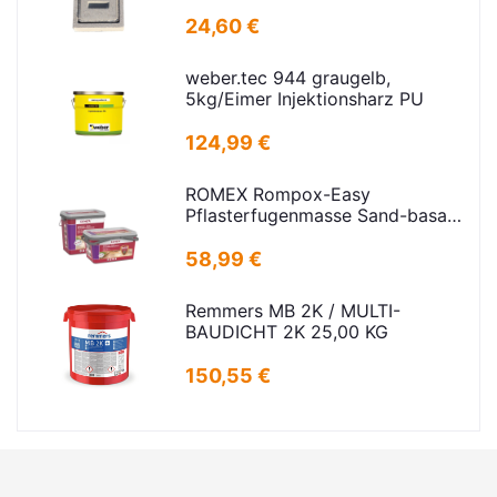
Rahmenmaß: 21x30cm Deckel:
16,5x24,5cm
24,60 €
weber.tec 944 graugelb,
5kg/Eimer Injektionsharz PU
124,99 €
ROMEX Rompox-Easy
Pflasterfugenmasse Sand-basalt
25kg
58,99 €
Remmers MB 2K / MULTI-
BAUDICHT 2K 25,00 KG
150,55 €