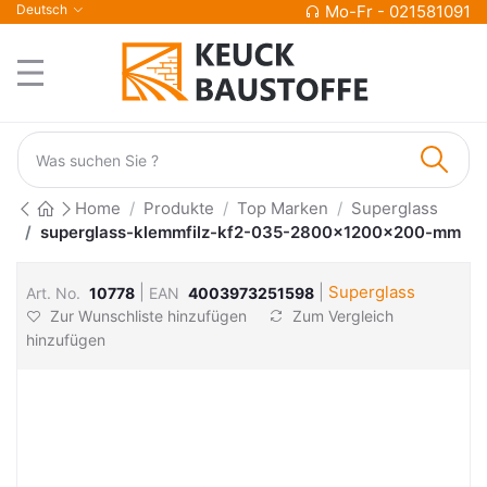
Deutsch
Mo-Fr - 021581091
Home
Produkte
Top Marken
Superglass
superglass-klemmfilz-kf2-035-2800x1200x200-mm
|
|
Superglass
Art. No.
10778
EAN
4003973251598
Zur Wunschliste hinzufügen
Zum Vergleich
hinzufügen