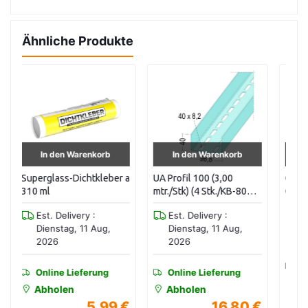
Ähnliche Produkte
In den Warenkorb
In den Warenkorb
r a
UA Profil 100 (3,00
Gipskarton GKB (A /GKB)
CD
mtr./Stk) (4 Stk./KB-80
Gipsplatte 2000 x 600 x
6
Stk./GB) 8,2 x 40 mm
12,5 mm (1,20 qm/56
Est. Delivery :
zweireihige Lochung
Stück) 1 PAL à 67,2 M2
Dienstag, 11 Aug,
2026
Online Lieferung
Online Lieferung
Abholen
Abholen
4,05 €
3,80 €
 €
16,80 €