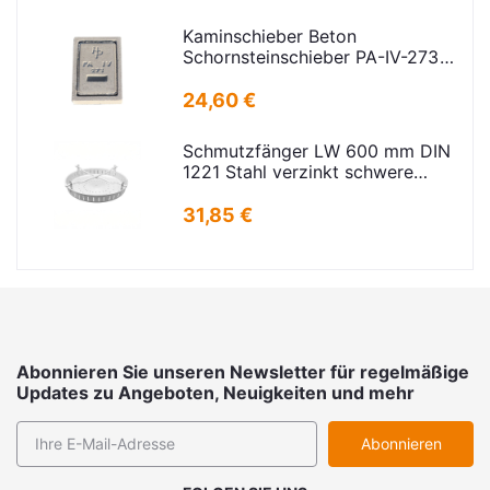
Kaminschieber Beton
Schornsteinschieber PA-IV-273
Rahmenmaß: 21x30cm Deckel:
16,5x24,5cm
24,60 €
Schmutzfänger LW 600 mm DIN
1221 Stahl verzinkt schwere
Ausführung
31,85 €
Abonnieren Sie unseren Newsletter für regelmäßige
Updates zu Angeboten, Neuigkeiten und mehr
Abonnieren