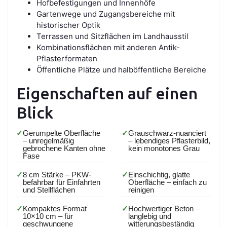
Hofbefestigungen und Innenhöfe
Gartenwege und Zugangsbereiche mit
historischer Optik
Terrassen und Sitzflächen im Landhausstil
Kombinationsflächen mit anderen Antik-
Pflasterformaten
Öffentliche Plätze und halböffentliche Bereiche
Eigenschaften auf einen
Blick
✓
Gerumpelte Oberfläche
✓
Grauschwarz-nuanciert
– unregelmäßig
– lebendiges Pflasterbild,
gebrochene Kanten ohne
kein monotones Grau
Fase
✓
8 cm Stärke – PKW-
✓
Einschichtig, glatte
befahrbar für Einfahrten
Oberfläche – einfach zu
und Stellflächen
reinigen
✓
Kompaktes Format
✓
Hochwertiger Beton –
10×10 cm – für
langlebig und
geschwungene
witterungsbeständig