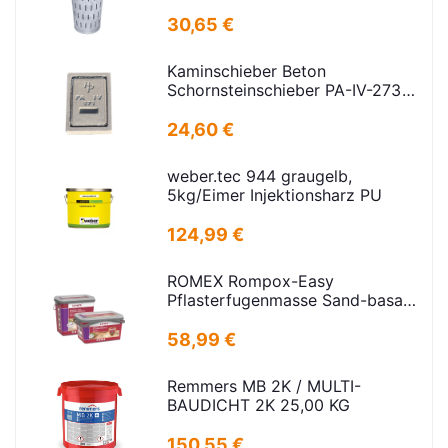
H=600mm D=385mm
30,65 €
Kaminschieber Beton
Schornsteinschieber PA-IV-273
Rahmenmaß: 21x30cm Deckel:
16,5x24,5cm
24,60 €
weber.tec 944 graugelb,
5kg/Eimer Injektionsharz PU
124,99 €
ROMEX Rompox-Easy
Pflasterfugenmasse Sand-basalt
25kg
58,99 €
Remmers MB 2K / MULTI-
BAUDICHT 2K 25,00 KG
150,55 €