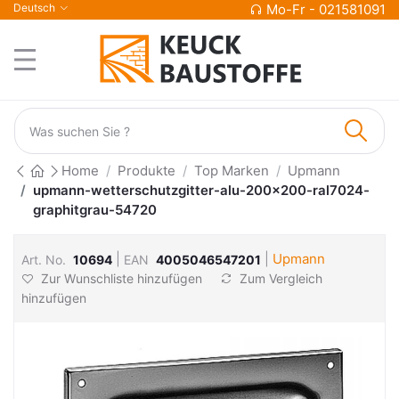
Deutsch
Mo-Fr - 021581091
Home
Produkte
Top Marken
Upmann
upmann-wetterschutzgitter-alu-200x200-ral7024-
graphitgrau-54720
|
|
Upmann
Art. No.
10694
EAN
4005046547201
Zur Wunschliste hinzufügen
Zum Vergleich
hinzufügen