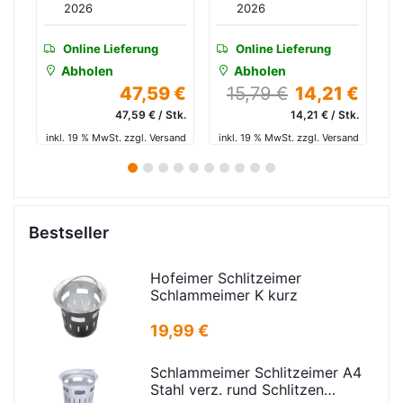
2026
2026
Online Lieferung
Online Lieferung
Abholen
Abholen
 €
15,79 €
14,21 €
12,27 €
tk.
14,21 € / Stk.
12,27 € / Stk.
and
inkl. 19 % MwSt. zzgl. Versand
inkl. 19 % MwSt. zzgl. Versand
in
1
2
3
4
5
6
7
8
9
10
Bestseller
Hofeimer Schlitzeimer
Schlammeimer K kurz
19,99 €
Schlammeimer Schlitzeimer A4
Stahl verz. rund Schlitzen