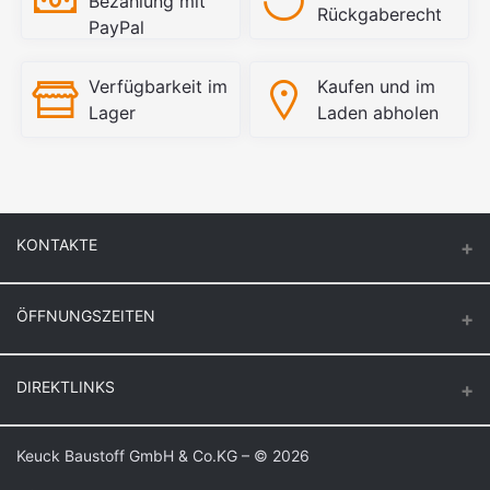
Bezahlung mit
Rückgaberecht
PayPal
Verfügbarkeit im
Kaufen und im
Lager
Laden abholen
KONTAKTE
ÖFFNUNGSZEITEN
Keuck Baustoff GmbH & Co.KG.
Montag – Donnerstag
DIREKTLINKS
Butzenstr. 39
6:30 – 16:30
47918 Tönisvorst
Freitag
Login
Keuck Baustoff GmbH & Co.KG – © 2026
Auf Google Maps anzeigen
6:30 – 16:00