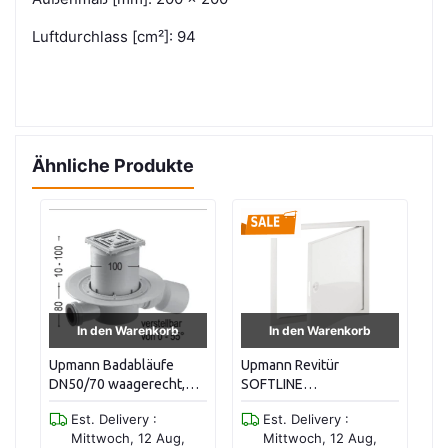
Luftdurchlass [cm²]: 94
Ähnliche Produkte
In den Warenkorb
In den Warenkorb
Upmann Revitür
Upmann Revisionstür
St
SOFTLINE
SOFTLINE
1,
Vierkantverschluss 40 x
Vierkantverschluss 25 x
3
Est. Delivery :
Est. Delivery :
40 cm
25 cm
Mittwoch, 12 Aug,
Mittwoch, 12 Aug,