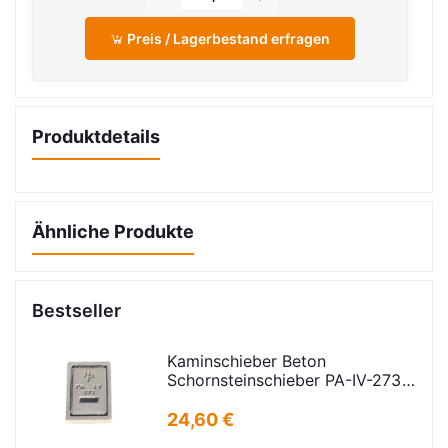
Preis / Lagerbestand erfragen
Produktdetails
Ähnliche Produkte
Bestseller
Kaminschieber Beton
Schornsteinschieber PA-IV-273
Rahmenmaß: 21x30cm Deckel:
16,5x24,5cm
24,60 €