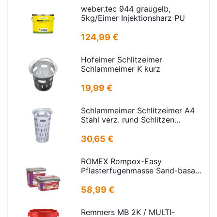
weber.tec 944 graugelb,
5kg/Eimer Injektionsharz PU
124,99 €
Hofeimer Schlitzeimer
Schlammeimer K kurz
19,99 €
Schlammeimer Schlitzeimer A4
Stahl verz. rund Schlitzen
H=600mm D=385mm
30,65 €
ROMEX Rompox-Easy
Pflasterfugenmasse Sand-basalt
25kg
58,99 €
Remmers MB 2K / MULTI-