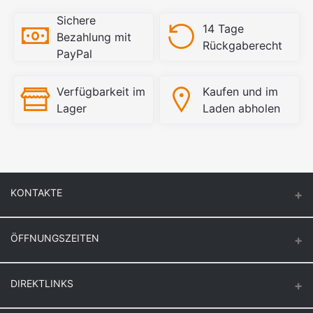
Sichere
14 Tage
Bezahlung mit
Rückgaberecht
PayPal
Verfügbarkeit im
Kaufen und im
Lager
Laden abholen
KONTAKTE
ÖFFNUNGSZEITEN
Keuck Baustoff GmbH & Co.KG.
Montag – Donnerstag
DIREKTLINKS
Butzenstr. 39
6:30 – 16:30
47918 Tönisvorst