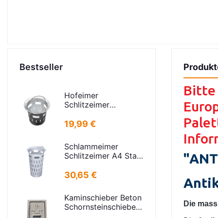
Bestseller
Produkt
Bitte
Hofeimer
Europ
Schlitzeimer
Schlammeimer K
Palet
kurz
19,99 €
Infor
Schlammeimer
Schlitzeimer A4 Stahl
"ANT
verz. rund Schlitzen
H=600mm
30,65 €
Anti
D=385mm
Kaminschieber Beton
Die mass
Schornsteinschieber
PA-IV-273