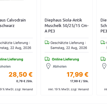
en
In den Warenkorb
In den Warenk
n
Diephaus Siola-Antik
Diephaus Siola-A
Muschelk 50/25/15 Cm-
Schwarz 25/25/
A PE3
PE3
ng :
Geschätzte Lieferung :
Geschätzte Lief
2026
Samstag, 22 Aug, 2026
Samstag, 22 Au
Online Lieferung
Online Lieferu
Abholen
Abholen
0 €
17,99 €
9,
 /Stk.
17,99 € / Stk.
9,8
ersand
inkl. 19 % MwSt. zzgl. Versand
inkl. 19 % MwSt. zzg