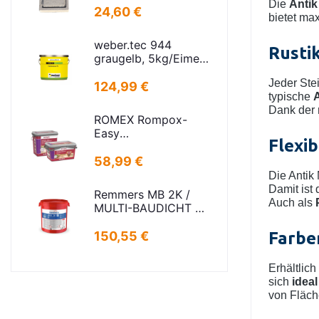
Die
Antik
Rahmenmaß:
24,60 €
bietet ma
21x30cm Deckel:
16,5x24,5cm
weber.tec 944
Rustik
graugelb, 5kg/Eimer
Injektionsharz PU
Jeder Ste
124,99 €
typische
A
Dank der
ROMEX Rompox-
Easy
Flexi
Pflasterfugenmasse
Sand-basalt 25kg
58,99 €
Die Antik
Damit ist
Remmers MB 2K /
Auch als
MULTI-BAUDICHT 2K
25,00 KG
150,55 €
Farbe
Erhältlich
sich
ideal
von Fläch