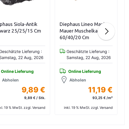
orb
In den Warenkorb
In den War
ntik
Diephaus Lineo Maxi
Diephaus Siol
15 Cm
Mauer Muschelkalk
Weiß-Schw
60/40/20 Cm
37,5/12,5/12,
erung :
Geschätzte Lieferung :
Geschätzte L
g, 2026
Samstag, 22 Aug, 2026
Samstag, 22
ng
Online Lieferung
Online Lief
Abholen
Abholen
89 €
11,19 €
9 € / Stk.
93,25 € /m²
l. Versand
inkl. 19 % MwSt. zzgl. Versand
inkl. 19 % MwSt. 