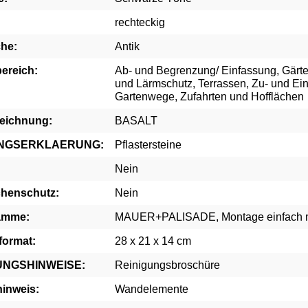
rechteckig
che:
Antik
ereich:
Ab- und Begrenzung/ Einfassung, Gärten
und Lärmschutz, Terrassen, Zu- und Ei
Gartenwege, Zufahrten und Hofflächen
eichnung:
BASALT
UNGSERKLAERUNG:
Pflastersteine
Nein
chenschutz:
Nein
amme:
MAUER+PALISADE, Montage einfach m
format:
28 x 21 x 14 cm
UNGSHINWEISE:
Reinigungsbroschüre
hinweis:
Wandelemente