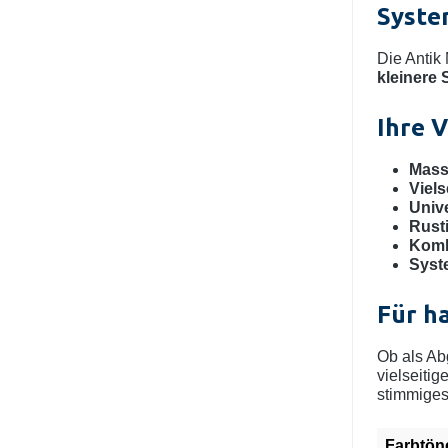
Syste
Die Antik 
kleinere 
Ihre V
Massi
Viels
Unive
Rusti
Komb
Syste
Für h
Ob als Ab
vielseiti
stimmiges 
Farbtön