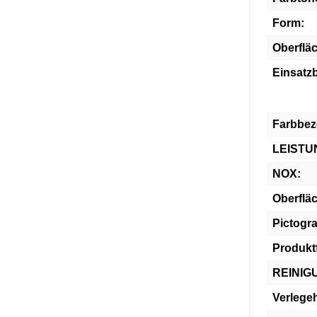
Form:
Oberflä
Einsatzb
Farbbez
LEIST
NOX:
Oberflä
Pictogr
Produkt
REINIG
Verlege