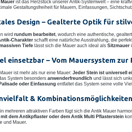
 Mauer
ist das Herzstück unserer Antik-Systemwelt – eine kraftv
ximale Gestaltungsfreiheit für Mauern, Einfassungen, Sichtsch
ales Design – Gealterte Optik für sti
in wird
rundum bearbeitet
, wodurch eine authentische, gealter
ntik-Charakter
schafft eine natürliche Ausstrahlung, die perf
massiven Tiefe
lässt sich die Mauer auch ideal als
Sitzmauer
i
bel einsetzbar – Vom Mauersystem zur 
 Mauer ist mehr als nur eine Mauer:
Jeder Stein ist universell 
 das System besonders
anwenderfreundlich
und lässt sich unko
Palisade oder Einfassung
entfaltet das System seine volle Viel
nvielfalt & Kombinationsmöglichkeite
 in mehreren attraktiven Farben fügt sich die Antik Mauer harmon
 mit dem Antikpflaster oder dem Antik Multi Pflasterstein
kom
e und Mauer.