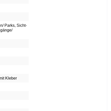
/ Parks, Sicht-
ngänge/
it Kleber