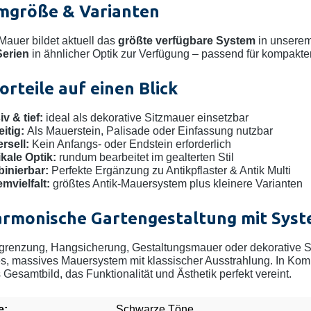
mgröße & Varianten
Mauer bildet aktuell das
größte verfügbare System
in unserem
Serien
in ähnlicher Optik zur Verfügung – passend für kompakte
orteile auf einen Blick
v & tief:
ideal als dekorative Sitzmauer einsetzbar
eitig:
Als Mauerstein, Palisade oder Einfassung nutzbar
rsell:
Kein Anfangs- oder Endstein erforderlich
kale Optik:
rundum bearbeitet im gealterten Stil
inierbar:
Perfekte Ergänzung zu Antikpflaster & Antik Multi
mvielfalt:
größtes Antik-Mauersystem plus kleinere Varianten
armonische Gartengestaltung mit Sys
grenzung, Hangsicherung, Gestaltungsmauer oder dekorative S
ges, massives Mauersystem mit klassischer Ausstrahlung. In Kom
Gesamtbild, das Funktionalität und Ästhetik perfekt vereint.
e:
Schwarze Töne