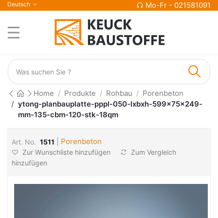
Deutsch
Mo-Fr - 021581091
Home
Produkte
Rohbau
Porenbeton
ytong-planbauplatte-pppl-050-lxbxh-599x75x249-
mm-135-cbm-120-stk-18qm
|
Porenbeton
Art. No.
1511
Zur Wunschliste hinzufügen
Zum Vergleich
hinzufügen