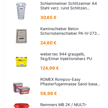
Schlammeimer Schlitzeimer A4
Stahl verz. rund Schlitzen
H=600mm D=385mm
30,65 €
Kaminschieber Beton
Schornsteinschieber PA-IV-273
Rahmenmaß: 21x30cm Deckel:
16,5x24,5cm
24,60 €
weber.tec 944 graugelb,
5kg/Eimer Injektionsharz PU
124,99 €
ROMEX Rompox-Easy
Pflasterfugenmasse Sand-basalt
25kg
58,99 €
Remmers MB 2K / MULTI-