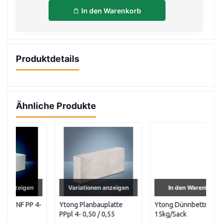
In den Warenkorb
Produktdetails
Ähnliche Produkte
Variationen anzeigen
In den Warenkorb
4-
Ytong Planbauplatte
Ytong Dünnbettmörtel
Yt
PPpl 4- 0,50 / 0,55
15kg/Sack