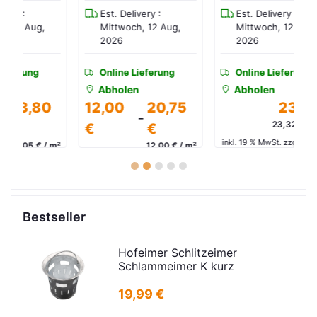
Est. Delivery :
Est. Delivery :
Mittwoch, 12 Aug,
Mittwoch, 12 Aug,
2026
2026
Online Lieferung
Online Lieferung
Abholen
Abholen
0
12,00
20,75
23,32 €
-
23,32 € / Sack
€
€
in
inkl. 19 % MwSt. zzgl. Versand
 m²
12,00 € / m²
and
inkl. 19 % MwSt. zzgl. Versand
1
2
3
4
5
Bestseller
Hofeimer Schlitzeimer
Schlammeimer K kurz
19,99 €