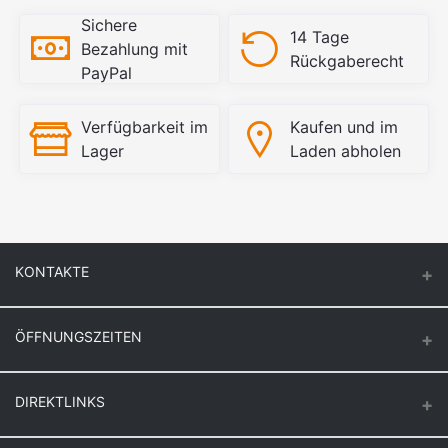
Sichere
14 Tage
Bezahlung mit
Rückgaberecht
PayPal
Verfügbarkeit im
Kaufen und im
Lager
Laden abholen
KONTAKTE
ÖFFNUNGSZEITEN
Keuck Baustoff GmbH & Co.KG.
Montag – Donnerstag
DIREKTLINKS
Butzenstr. 39
6:30 – 16:30
47918 Tönisvorst