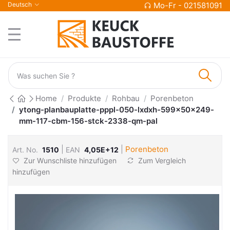
Deutsch
Mo-Fr - 021581091
Home
Produkte
Rohbau
Porenbeton
ytong-planbauplatte-pppl-050-lxdxh-599x50x249-
mm-117-cbm-156-stck-2338-qm-pal
|
|
Porenbeton
Art. No.
1510
EAN
4,05E+12
Zur Wunschliste hinzufügen
Zum Vergleich
hinzufügen