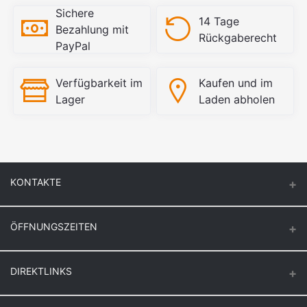
Sichere
14 Tage
Bezahlung mit
Rückgaberecht
PayPal
Verfügbarkeit im
Kaufen und im
Lager
Laden abholen
KONTAKTE
ÖFFNUNGSZEITEN
Keuck Baustoff GmbH & Co.KG.
Montag – Donnerstag
DIREKTLINKS
Butzenstr. 39
6:30 – 16:30
47918 Tönisvorst
Freitag