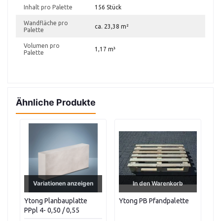
Inhalt pro Palette
156 Stück
Wandfläche pro
ca. 23,38 m²
Palette
Volumen pro
1,17 m³
Palette
Ähnliche Produkte
Variationen anzeigen
In den Warenkorb
4-
Ytong Planbauplatte
Ytong PB Pfandpalette
Yt
PPpl 4- 0,50 / 0,55
Fe
(0