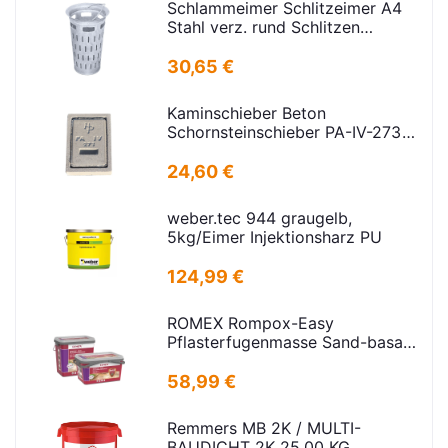
Schlammeimer Schlitzeimer A4
Stahl verz. rund Schlitzen
H=600mm D=385mm
30,65 €
Kaminschieber Beton
Schornsteinschieber PA-IV-273
Rahmenmaß: 21x30cm Deckel:
16,5x24,5cm
24,60 €
weber.tec 944 graugelb,
5kg/Eimer Injektionsharz PU
124,99 €
ROMEX Rompox-Easy
Pflasterfugenmasse Sand-basalt
25kg
58,99 €
Remmers MB 2K / MULTI-
BAUDICHT 2K 25,00 KG