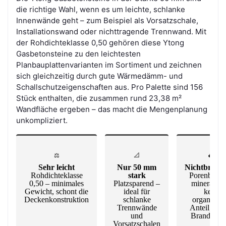
die richtige Wahl, wenn es um leichte, schlanke
Innenwände geht – zum Beispiel als Vorsatzschale,
Installationswand oder nichttragende Trennwand. Mit
der Rohdichteklasse 0,50 gehören diese Ytong
Gasbetonsteine zu den leichtesten
Planbauplattenvarianten im Sortiment und zeichnen
sich gleichzeitig durch gute Wärmedämm- und
Schallschutzeigenschaften aus. Pro Palette sind 156
Stück enthalten, die zusammen rund 23,38 m²
Wandfläche ergeben – das macht die Mengenplanung
unkompliziert.
⚖️
📐
🔥
Sehr leicht
Nur 50 mm
Nichtbrenn
Rohdichteklasse
stark
Porenbeton
0,50 – minimales
Platzsparend –
mineralisc
Gewicht, schont die
ideal für
kein
Deckenkonstruktion
schlanke
organische
Trennwände
Anteil, hoh
und
Brandschu
Vorsatzschalen