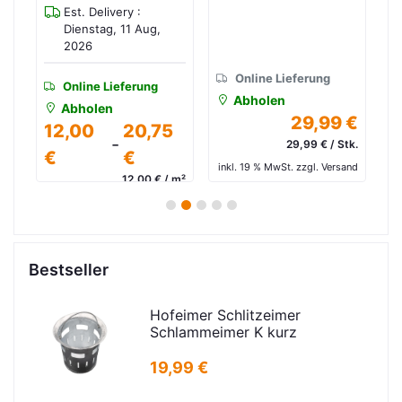
Est. Delivery :
5
Dienstag, 11 Aug,
2026
Online Lieferung
Online Lieferung
Abholen
Abholen
29,99 €
0
12,00
20,75
-
29,99 € / Stk.
€
€
inkl. 19 % MwSt. zzgl. Versand
in
 m²
12,00 € / m²
and
inkl. 19 % MwSt. zzgl. Versand
1
2
3
4
5
Bestseller
Hofeimer Schlitzeimer
Schlammeimer K kurz
19,99 €