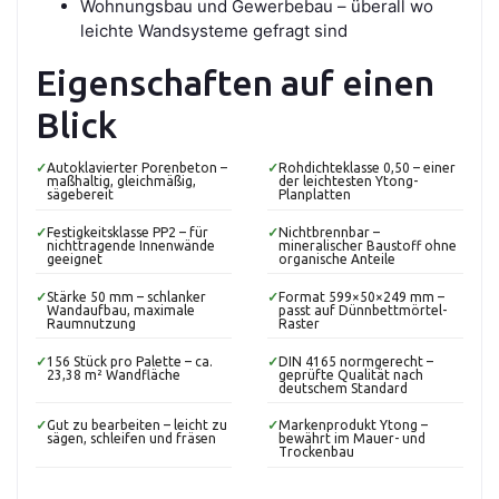
Wohnungsbau und Gewerbebau – überall wo
leichte Wandsysteme gefragt sind
Eigenschaften auf einen
Blick
✓
Autoklavierter Porenbeton –
✓
Rohdichteklasse 0,50 – einer
maßhaltig, gleichmäßig,
der leichtesten Ytong-
sägebereit
Planplatten
✓
Festigkeitsklasse PP2 – für
✓
Nichtbrennbar –
nichttragende Innenwände
mineralischer Baustoff ohne
geeignet
organische Anteile
✓
Stärke 50 mm – schlanker
✓
Format 599×50×249 mm –
Wandaufbau, maximale
passt auf Dünnbettmörtel-
Raumnutzung
Raster
✓
156 Stück pro Palette – ca.
✓
DIN 4165 normgerecht –
23,38 m² Wandfläche
geprüfte Qualität nach
deutschem Standard
✓
Gut zu bearbeiten – leicht zu
✓
Markenprodukt Ytong –
sägen, schleifen und fräsen
bewährt im Mauer- und
Trockenbau